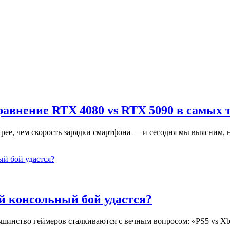
равнение RTX 4080 vs RTX 5090 в самых 
трее, чем скорость зарядки смартфона — и сегодня мы выясним
ей консольный бой удастся?
ольшинство геймеров сталкиваются с вечным вопросом: «PS5 vs 