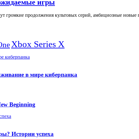
е ожидаемые игры
ждут громкие продолжения культовых серий, амбициозные новые
Xbox Series X
One
ре киберпанка
ыживание в мире киберпанка
New Beginning
спеха
гры? Истории успеха