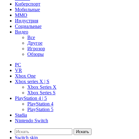
Киберспорт
Мобильные
ММО
Индустрия
Социальные
Видео
Все
Другое
Игрозор
Обзоры
PC
VR
Xbox One
Xbox series X | S
Xbox Series X
Xbox Series S
PlayStation 4 | 5
PlayStation 4
PlayStation 5
Stadia
Nintendo Switch
Искать
Switch skin