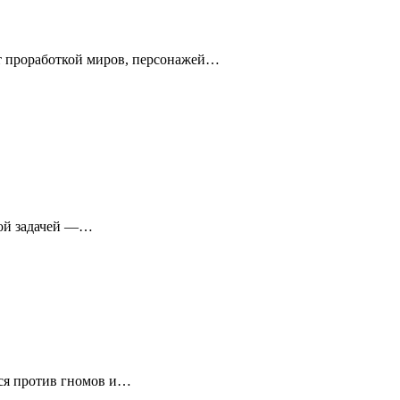
ют проработкой миров, персонажей…
ной задачей —…
гося против гномов и…