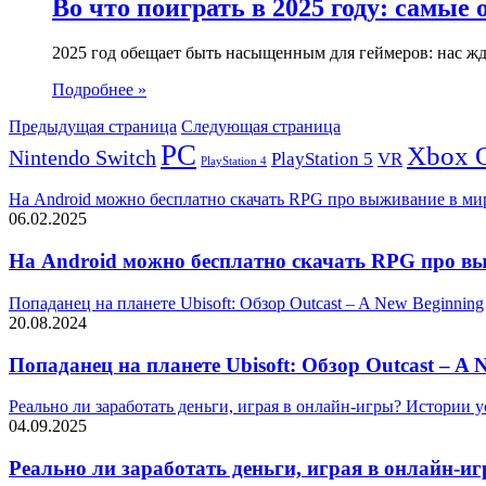
Во что поиграть в 2025 году: самы
2025 год обещает быть насыщенным для геймеров: нас 
Подробнее »
Предыдущая страница
Следующая страница
PC
Xbox 
Nintendo Switch
PlayStation 5
VR
PlayStation 4
На Android можно бесплатно скачать RPG про выживание в ми
06.02.2025
На Android можно бесплатно скачать RPG про в
Попаданец на планете Ubisoft: Обзор Outcast – A New Beginning
20.08.2024
Попаданец на планете Ubisoft: Обзор Outcast – A 
Реально ли заработать деньги, играя в онлайн-игры? Истории у
04.09.2025
Реально ли заработать деньги, играя в онлайн-и