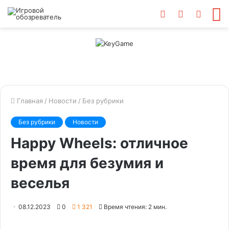
Войти
Switch
Искат
М
skin
Главная
/
Новости
/
Без рубрики
Без рубрики
Новости
Happy Wheels: отличное
время для безумия и
веселья
08.12.2023
0
1 321
Время чтения: 2 мин.