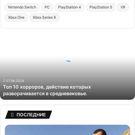
Nintendo Switch
PC
PlayStation 4
PlayStation 5
VR
Xbox One
Xbox Series X
Топ
10
хорроров,
действие
которых
разворачивается
в
средневековье.
07.08.2024
Топ 10 хорроров, действие которых
разворачивается в средневековье.
ПОСЛЕДНИЕ