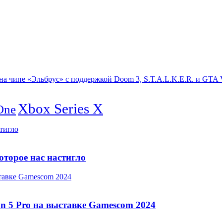
а чипе «Эльбрус» с поддержкой Doom 3, S.T.A.L.K.E.R. и GTA V
Xbox Series X
One
стигло
оторое нас настигло
ставке Gamescom 2024
on 5 Pro на выставке Gamescom 2024