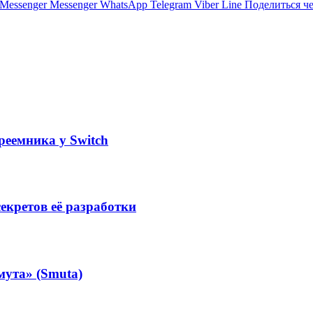
Messenger
Messenger
WhatsApp
Telegram
Viber
Line
Поделиться ч
реемника у Switch
екретов её разработки
мута» (Smuta)