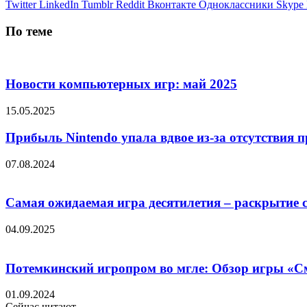
Twitter
LinkedIn
Tumblr
Reddit
Вконтакте
Одноклассники
Skype
По теме
Новости компьютерных игр: май 2025
15.05.2025
Прибыль Nintendo упала вдвое из-за отсутствия п
07.08.2024
Самая ожидаемая игра десятилетия – раскрытие с
04.09.2025
Потемкинский игропром во мгле: Обзор игры «С
01.09.2024
Сейчас читают