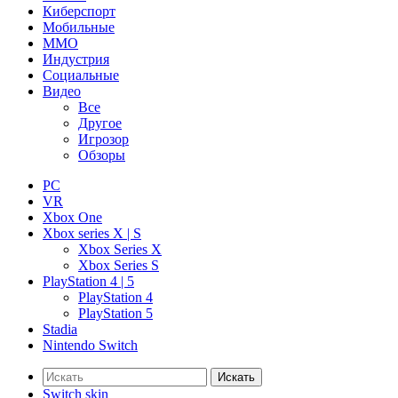
Киберспорт
Мобильные
ММО
Индустрия
Социальные
Видео
Все
Другое
Игрозор
Обзоры
PC
VR
Xbox One
Xbox series X | S
Xbox Series X
Xbox Series S
PlayStation 4 | 5
PlayStation 4
PlayStation 5
Stadia
Nintendo Switch
Искать
Switch skin