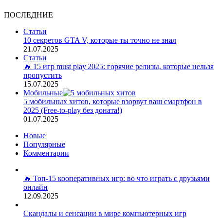
ПОСЛЕДНИЕ
Статьи
10 секретов GTA V, которые ты точно не знал
21.07.2025
Статьи
🔥 15 игр must play 2025: горячие релизы, которые нельзя
пропустить
15.07.2025
Мобильные
5 мобильных хитов, которые взорвут ваш смартфон в
2025 (Free‑to‑play без доната!)
01.07.2025
Новые
Популярные
Комментарии
🔥 Топ-15 кооперативных игр: во что играть с друзьями
онлайн
12.09.2025
Скандалы и сенсации в мире компьютерных игр