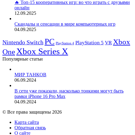
🔥 Топ-15 кооперативных игр: во что играть с друзьями
онлайн
12.09.2025
Скандалы и сенсации в мире компьютерных игр
04.09.2025
PC
Xbox
Nintendo Switch
PlayStation 5
VR
PlayStation 4
Xbox Series X
One
Популярные статьи
МИР ТАНКОВ
06.09.2024
В сети уже показали, насколько тонкими могут быть
рамки iPhone 16 Pro Max
04.09.2024
© Все права защищены 2026
Карта сайта
Обратная связь
О сайте