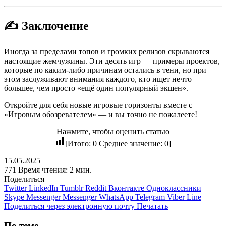
✍️ Заключение
Иногда за пределами топов и громких релизов скрываются
настоящие жемчужины. Эти десять игр — примеры проектов,
которые по каким-либо причинам остались в тени, но при
этом заслуживают внимания каждого, кто ищет нечто
большее, чем просто «ещё один популярный экшен».
Откройте для себя новые игровые горизонты вместе с
«Игровым обозревателем» — и вы точно не пожалеете!
Нажмите, чтобы оценить статью
[Итого:
0
Среднее значение:
0
]
15.05.2025
771
Время чтения: 2 мин.
Поделиться
Twitter
LinkedIn
Tumblr
Reddit
Вконтакте
Одноклассники
Skype
Messenger
Messenger
WhatsApp
Telegram
Viber
Line
Поделиться через электронную почту
Печатать
По теме