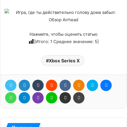
Нажмите, чтобы оценить статью
[Итого:
1
Среднее значение:
5
]
Xbox Series X
Twitter
LinkedIn
Tumblr
Reddit
Вконтакте
Одноклассники
Skype
Messen
WhatsApp
Telegram
Viber
Line
Поделиться через электронную почту
Печатать