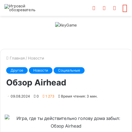
Войти
Switch
Искат
М
skin
Главная
/
Новости
Другое
Новости
Социальные
Обзор Airhead
09.08.2024
0
1 273
Время чтения: 3 мин.