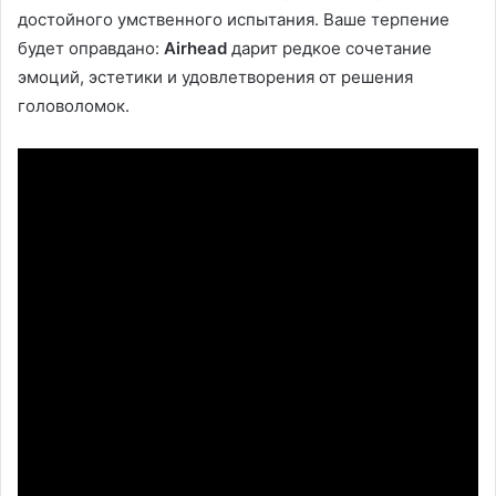
достойного умственного испытания. Ваше терпение
будет оправдано:
Airhead
дарит редкое сочетание
эмоций, эстетики и удовлетворения от решения
головоломок.