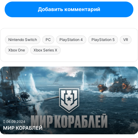
Добавить комментарий
Nintendo Switch
PC
PlayStation 4
PlayStation 5
VR
Xbox One
Xbox Series X
МИР
КОРАБЛЕЙ
06.09.2024
МИР КОРАБЛЕЙ