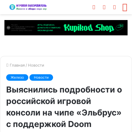
Войти
Switch
Искат
М
skin
Главная
/
Новости
Железо
Новости
Выяснились подробности о
российской игровой
консоли на чипе «Эльбрус»
с поддержкой Doom