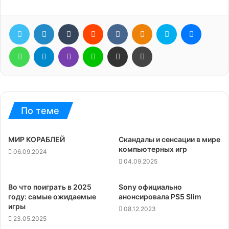
Twitter
LinkedIn
Tumblr
Reddit
Вконтакте
Одноклассники
Skype
Messen
WhatsApp
Telegram
Viber
Line
Поделиться через электронную почту
Печатать
По теме
МИР КОРАБЛЕЙ
Скандалы и сенсации в мире
компьютерных игр
06.09.2024
04.09.2025
Во что поиграть в 2025
Sony официально
году: самые ожидаемые
анонсировала PS5 Slim
игры
08.12.2023
23.05.2025